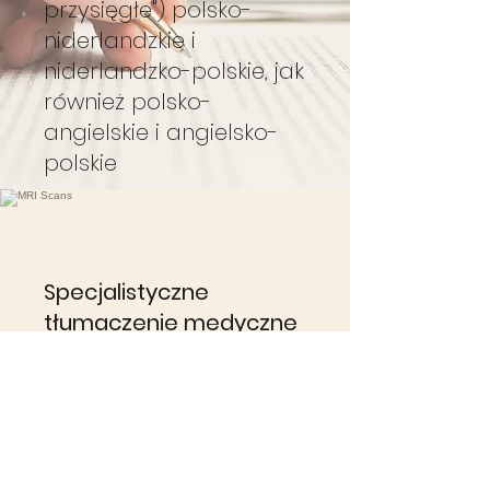
przysięgłe") polsko-
niderlandzkie i
niderlandzko-polskie, jak
również polsko-
angielskie i angielsko-
polskie
Specjalistyczne
tłumaczenie medyczne
Specjalistyczne
tłumaczenia medyczne
np. zaświadczeń
lekarskich, wyników
badań (rezonans