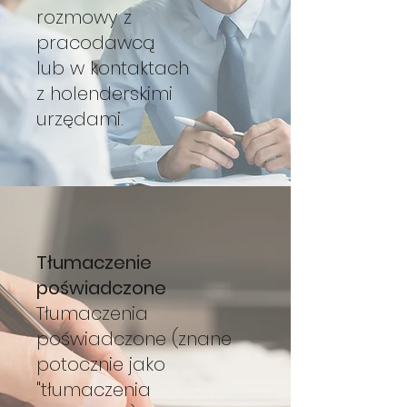
rozmowy z
pracodawcą
lub w kontaktach
z holenderskimi
urzędami.
Tłumaczenie
poświadczone
Tłumaczenia
poświadczone (znane
potocznie jako
"tłumaczenia